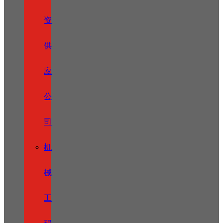
资
供
应
公
司
机
械
工