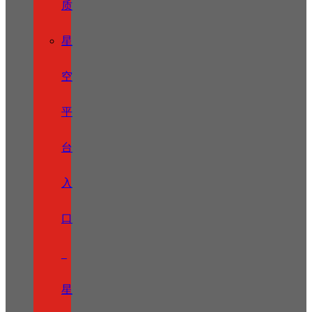
质
星
空
平
台
入
口
_
星