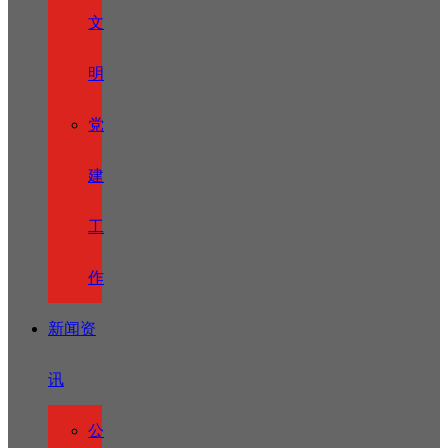
文
明
党
建
工
作
新闻资
讯
公