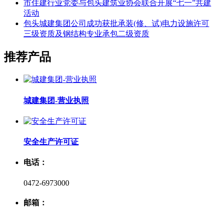
市住建行业党委与包头建筑业协会联合开展“七一”共建
活动
包头城建集团公司成功获批承装(修、试)电力设施许可
三级资质及钢结构专业承包二级资质
推荐产品
城建集团-营业执照
安全生产许可证
电话：
0472-6973000
邮箱：