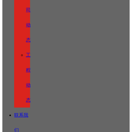
司
动
态
工
程
动
态
联系我
们