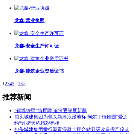
龙鑫-营业执照
龙鑫-安全生产许可证
龙鑫-建筑企业资质证书
1
2
3
4
5
...
13
>
推荐新闻
“铜墙铁壁”筑屏障 追清逐绿展新颜
包头城建集团为包头新添浪漫地标 阿尔丁植物园“爱之
约”过街天桥精彩亮相
包头城建集团举行沥青混凝土拌合站升级改造投产仪式